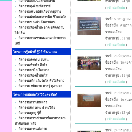
กิจกรรมออมน้อย ร้อยล้าน
จำนวนรูป
: 24 รูป
กิจกรรมถุงผ้ามหัศจรรย์
(
เข้าชมอัลบั้ม
)
กิจกรรมสเปรย์กันภัยจากยุงร้าย
กิจกรรมผักปลอดสารพิษ ชีวิตสดใส
วันที่
: 5 กรกฎาคม 
กิจกรรมขยะจ๋า ฉันลาก่อน
ชื่ออัลบั้ม
: ค่่ายรัก
กิจกรรมห้องน้ำสะอาด ขจัดคราบ
รายละเอียด
:
ไร้กลิ่น
กิจกรรมจานชามสะอาด ปราศจาก
จำนวนรูป
: 31 รูป
เคมี
(
เข้าชมอัลบั้ม
)
โครงการรู้หน้าที่ รู้วิธี พัฒนาคน
วันที่
: 26 มิถุนายน
กิจกรรมส่งครบ จบแน่
ชื่ออัลบั้ม
: วันต่อต้
กิจกรรมทำจริง ดีจริง
รายละเอียด
:
กิจกรรมมาไว ใจสบาย
กิจกรรมห้องน้ำสดใส
จำนวนรูป
: 11 รูป
กิจกรรมเด็กแย้มวัยใส หัวใจสีขาว
(
เข้าชมอัลบั้ม
)
กิจกรรม หยิบง่าย หายรู้ ดูงามตา
วันที่
: 25 มิถุนายน
โครงการแย้มสดใส วินัยสุขสันต์
ชื่ออัลบั้ม
: วันสุนทรภ
กิจกรรมการเดินแถว
รายละเอียด
:
กิจกรรมแถวตรง ธำรงวินัย
จำนวนรูป
: 13 รูป
กิจกรรมถูกคู่ รู้ที่
กิจกรรมการเข้าแถวซื้ออาหารตาม
(
เข้าชมอัลบั้ม
)
ลำดับก่อน-หลัง
กิจกรรมการแต่งกาย
วันที่
: 24 มิถุนายน