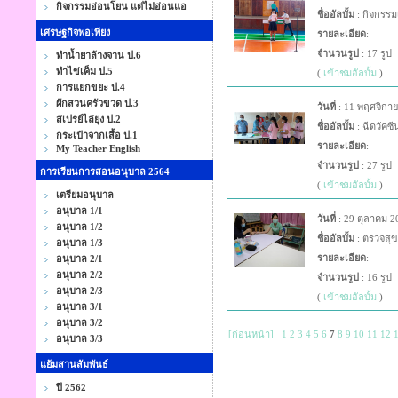
กิจกรรมอ่อนโยน แต่ไม่อ่อนแอ
ชื่ออัลบั้ม
: กิจกรรม
เศรษฐกิจพอเพียง
รายละเอียด
:
จำนวนรูป
: 17 รูป
ทำน้ำยาล้างจาน ป.6
ทำไข่เค็ม ป.5
(
เข้าชมอัลบั้ม
)
การแยกขยะ ป.4
ผักสวนครัวขวด ป.3
วันที่
: 11 พฤศจิกา
สเปรย์ไล่ยุง ป.2
ชื่ออัลบั้ม
: ฉีดวัคซี
กระเป๋าจากเสื้อ ป.1
รายละเอียด
:
My Teacher English
จำนวนรูป
: 27 รูป
การเรียนการสอนอนุบาล 2564
(
เข้าชมอัลบั้ม
)
เตรียมอนุบาล
อนุบาล 1/1
วันที่
: 29 ตุลาคม 2
อนุบาล 1/2
ชื่ออัลบั้ม
: ตรวจสุ
อนุบาล 1/3
รายละเอียด
:
อนุบาล 2/1
อนุบาล 2/2
จำนวนรูป
: 16 รูป
อนุบาล 2/3
(
เข้าชมอัลบั้ม
)
อนุบาล 3/1
อนุบาล 3/2
[ก่อนหน้า]
1
2
3
4
5
6
7
8
9
10
11
12
อนุบาล 3/3
แย้มสานสัมพันธ์
ปี 2562