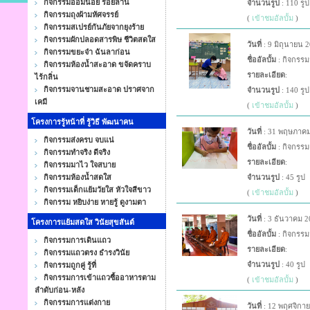
กิจกรรมออมน้อย ร้อยล้าน
จำนวนรูป
: 110 รูป
กิจกรรมถุงผ้ามหัศจรรย์
(
เข้าชมอัลบั้ม
)
กิจกรรมสเปรย์กันภัยจากยุงร้าย
กิจกรรมผักปลอดสารพิษ ชีวิตสดใส
วันที่
: 9 มิถุนายน 
กิจกรรมขยะจ๋า ฉันลาก่อน
ชื่ออัลบั้ม
: กิจกรรม
กิจกรรมห้องน้ำสะอาด ขจัดคราบ
รายละเอียด
:
ไร้กลิ่น
กิจกรรมจานชามสะอาด ปราศจาก
จำนวนรูป
: 140 รูป
เคมี
(
เข้าชมอัลบั้ม
)
โครงการรู้หน้าที่ รู้วิธี พัฒนาคน
วันที่
: 31 พฤษภาคม
กิจกรรมส่งครบ จบแน่
ชื่ออัลบั้ม
: กิจกรรม
กิจกรรมทำจริง ดีจริง
รายละเอียด
:
กิจกรรมมาไว ใจสบาย
กิจกรรมห้องน้ำสดใส
จำนวนรูป
: 45 รูป
กิจกรรมเด็กแย้มวัยใส หัวใจสีขาว
(
เข้าชมอัลบั้ม
)
กิจกรรม หยิบง่าย หายรู้ ดูงามตา
วันที่
: 3 ธันวาคม 2
โครงการแย้มสดใส วินัยสุขสันต์
ชื่ออัลบั้ม
: กิจกรรม
กิจกรรมการเดินแถว
รายละเอียด
:
กิจกรรมแถวตรง ธำรงวินัย
จำนวนรูป
: 40 รูป
กิจกรรมถูกคู่ รู้ที่
กิจกรรมการเข้าแถวซื้ออาหารตาม
(
เข้าชมอัลบั้ม
)
ลำดับก่อน-หลัง
กิจกรรมการแต่งกาย
วันที่
: 12 พฤศจิกา