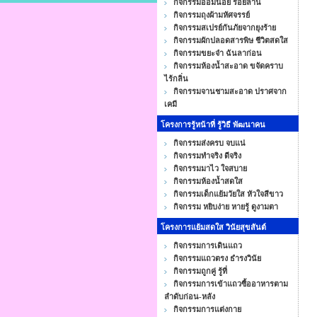
กิจกรรมออมน้อย ร้อยล้าน
กิจกรรมถุงผ้ามหัศจรรย์
กิจกรรมสเปรย์กันภัยจากยุงร้าย
กิจกรรมผักปลอดสารพิษ ชีวิตสดใส
กิจกรรมขยะจ๋า ฉันลาก่อน
กิจกรรมห้องน้ำสะอาด ขจัดคราบ
ไร้กลิ่น
กิจกรรมจานชามสะอาด ปราศจาก
เคมี
โครงการรู้หน้าที่ รู้วิธี พัฒนาคน
กิจกรรมส่งครบ จบแน่
กิจกรรมทำจริง ดีจริง
กิจกรรมมาไว ใจสบาย
กิจกรรมห้องน้ำสดใส
กิจกรรมเด็กแย้มวัยใส หัวใจสีขาว
กิจกรรม หยิบง่าย หายรู้ ดูงามตา
โครงการแย้มสดใส วินัยสุขสันต์
กิจกรรมการเดินแถว
กิจกรรมแถวตรง ธำรงวินัย
กิจกรรมถูกคู่ รู้ที่
กิจกรรมการเข้าแถวซื้ออาหารตาม
ลำดับก่อน-หลัง
กิจกรรมการแต่งกาย