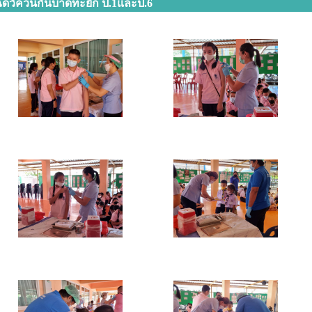
ีดวัควีนกันบาดทะยัก ป.1และป.6