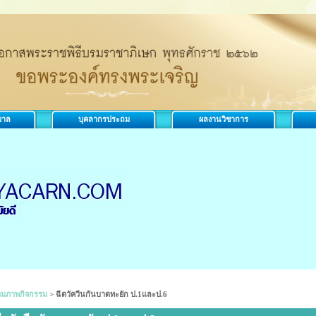
บาล
บุคลากรประถม
ผลงานวิชาการ
วมภาพกิจกรรม
>
ฉีดวัควีนกันบาดทะยัก ป.1และป.6