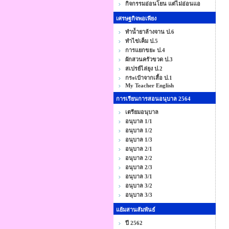
กิจกรรมอ่อนโยน แต่ไม่อ่อนแอ
เศรษฐกิจพอเพียง
ทำน้ำยาล้างจาน ป.6
ทำไข่เค็ม ป.5
การแยกขยะ ป.4
ผักสวนครัวขวด ป.3
สเปรย์ไล่ยุง ป.2
กระเป๋าจากเสื้อ ป.1
My Teacher English
การเรียนการสอนอนุบาล 2564
เตรียมอนุบาล
อนุบาล 1/1
อนุบาล 1/2
อนุบาล 1/3
อนุบาล 2/1
อนุบาล 2/2
อนุบาล 2/3
อนุบาล 3/1
อนุบาล 3/2
อนุบาล 3/3
แย้มสานสัมพันธ์
ปี 2562