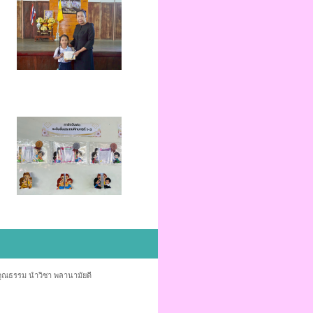
่คุณธรรม นำวิชา พลานามัยดี