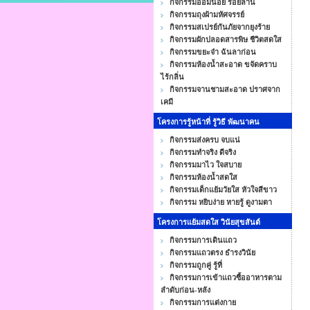
กิจกรรมออมน้อย ร้อยล้าน
กิจกรรมถุงผ้ามหัศจรรย์
กิจกรรมสเปรย์กันภัยจากยุงร้าย
กิจกรรมผักปลอดสารพิษ ชีวิตสดใส
กิจกรรมขยะจ๋า ฉันลาก่อน
กิจกรรมห้องน้ำสะอาด ขจัดคราบ
ไร้กลิ่น
กิจกรรมจานชามสะอาด ปราศจาก
เคมี
โครงการรู้หน้าที่ รู้วิธี พัฒนาคน
กิจกรรมส่งครบ จบแน่
กิจกรรมทำจริง ดีจริง
กิจกรรมมาไว ใจสบาย
กิจกรรมห้องน้ำสดใส
กิจกรรมเด็กแย้มวัยใส หัวใจสีขาว
กิจกรรม หยิบง่าย หายรู้ ดูงามตา
โครงการแย้มสดใส วินัยสุขสันต์
กิจกรรมการเดินแถว
กิจกรรมแถวตรง ธำรงวินัย
กิจกรรมถูกคู่ รู้ที่
กิจกรรมการเข้าแถวซื้ออาหารตาม
ลำดับก่อน-หลัง
กิจกรรมการแต่งกาย