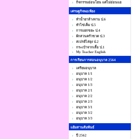
กิจกรรมอ่อนโยน แต่ไม่อ่อนแอ
เศรษฐกิจพอเพียง
ทำน้ำยาล้างจาน ป.6
ทำไข่เค็ม ป.5
การแยกขยะ ป.4
ผักสวนครัวขวด ป.3
สเปรย์ไล่ยุง ป.2
กระเป๋าจากเสื้อ ป.1
My Teacher English
การเรียนการสอนอนุบาล 2564
เตรียมอนุบาล
อนุบาล 1/1
อนุบาล 1/2
อนุบาล 1/3
อนุบาล 2/1
อนุบาล 2/2
อนุบาล 2/3
อนุบาล 3/1
อนุบาล 3/2
อนุบาล 3/3
แย้มสานสัมพันธ์
ปี 2562