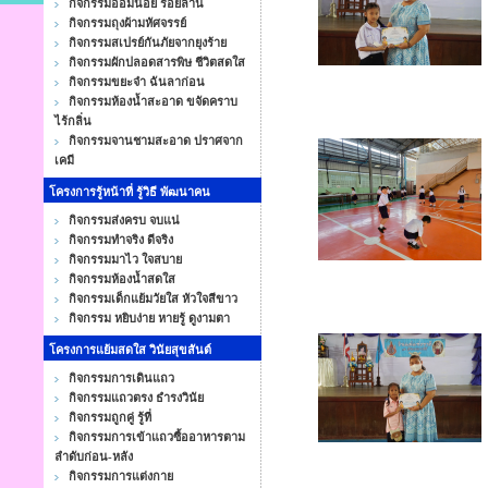
กิจกรรมออมน้อย ร้อยล้าน
กิจกรรมถุงผ้ามหัศจรรย์
กิจกรรมสเปรย์กันภัยจากยุงร้าย
กิจกรรมผักปลอดสารพิษ ชีวิตสดใส
กิจกรรมขยะจ๋า ฉันลาก่อน
กิจกรรมห้องน้ำสะอาด ขจัดคราบ
ไร้กลิ่น
กิจกรรมจานชามสะอาด ปราศจาก
เคมี
โครงการรู้หน้าที่ รู้วิธี พัฒนาคน
กิจกรรมส่งครบ จบแน่
กิจกรรมทำจริง ดีจริง
กิจกรรมมาไว ใจสบาย
กิจกรรมห้องน้ำสดใส
กิจกรรมเด็กแย้มวัยใส หัวใจสีขาว
กิจกรรม หยิบง่าย หายรู้ ดูงามตา
โครงการแย้มสดใส วินัยสุขสันต์
กิจกรรมการเดินแถว
กิจกรรมแถวตรง ธำรงวินัย
กิจกรรมถูกคู่ รู้ที่
กิจกรรมการเข้าแถวซื้ออาหารตาม
ลำดับก่อน-หลัง
กิจกรรมการแต่งกาย