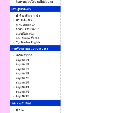
กิจกรรมอ่อนโยน แต่ไม่อ่อนแอ
เศรษฐกิจพอเพียง
ทำน้ำยาล้างจาน ป.6
ทำไข่เค็ม ป.5
การแยกขยะ ป.4
ผักสวนครัวขวด ป.3
สเปรย์ไล่ยุง ป.2
กระเป๋าจากเสื้อ ป.1
My Teacher English
การเรียนการสอนอนุบาล 2564
เตรียมอนุบาล
อนุบาล 1/1
อนุบาล 1/2
อนุบาล 1/3
อนุบาล 2/1
อนุบาล 2/2
อนุบาล 2/3
อนุบาล 3/1
อนุบาล 3/2
อนุบาล 3/3
แย้มสานสัมพันธ์
ปี 2562