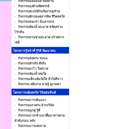
กิจกรรมออมน้อย ร้อยล้าน
กิจกรรมถุงผ้ามหัศจรรย์
กิจกรรมสเปรย์กันภัยจากยุงร้าย
กิจกรรมผักปลอดสารพิษ ชีวิตสดใส
กิจกรรมขยะจ๋า ฉันลาก่อน
กิจกรรมห้องน้ำสะอาด ขจัดคราบ
ไร้กลิ่น
กิจกรรมจานชามสะอาด ปราศจาก
เคมี
โครงการรู้หน้าที่ รู้วิธี พัฒนาคน
กิจกรรมส่งครบ จบแน่
กิจกรรมทำจริง ดีจริง
กิจกรรมมาไว ใจสบาย
กิจกรรมห้องน้ำสดใส
กิจกรรมเด็กแย้มวัยใส หัวใจสีขาว
กิจกรรม หยิบง่าย หายรู้ ดูงามตา
โครงการแย้มสดใส วินัยสุขสันต์
กิจกรรมการเดินแถว
กิจกรรมแถวตรง ธำรงวินัย
กิจกรรมถูกคู่ รู้ที่
กิจกรรมการเข้าแถวซื้ออาหารตาม
ลำดับก่อน-หลัง
กิจกรรมการแต่งกาย