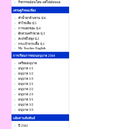
กิจกรรมอ่อนโยน แต่ไม่อ่อนแอ
เศรษฐกิจพอเพียง
ทำน้ำยาล้างจาน ป.6
ทำไข่เค็ม ป.5
การแยกขยะ ป.4
ผักสวนครัวขวด ป.3
สเปรย์ไล่ยุง ป.2
กระเป๋าจากเสื้อ ป.1
My Teacher English
การเรียนการสอนอนุบาล 2564
เตรียมอนุบาล
อนุบาล 1/1
อนุบาล 1/2
อนุบาล 1/3
อนุบาล 2/1
อนุบาล 2/2
อนุบาล 2/3
อนุบาล 3/1
อนุบาล 3/2
อนุบาล 3/3
แย้มสานสัมพันธ์
ปี 2562