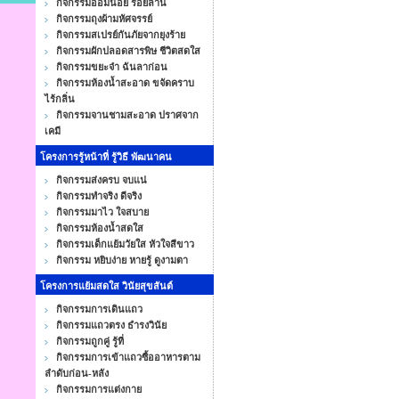
กิจกรรมออมน้อย ร้อยล้าน
กิจกรรมถุงผ้ามหัศจรรย์
กิจกรรมสเปรย์กันภัยจากยุงร้าย
กิจกรรมผักปลอดสารพิษ ชีวิตสดใส
กิจกรรมขยะจ๋า ฉันลาก่อน
กิจกรรมห้องน้ำสะอาด ขจัดคราบ
ไร้กลิ่น
กิจกรรมจานชามสะอาด ปราศจาก
เคมี
โครงการรู้หน้าที่ รู้วิธี พัฒนาคน
กิจกรรมส่งครบ จบแน่
กิจกรรมทำจริง ดีจริง
กิจกรรมมาไว ใจสบาย
กิจกรรมห้องน้ำสดใส
กิจกรรมเด็กแย้มวัยใส หัวใจสีขาว
กิจกรรม หยิบง่าย หายรู้ ดูงามตา
โครงการแย้มสดใส วินัยสุขสันต์
กิจกรรมการเดินแถว
กิจกรรมแถวตรง ธำรงวินัย
กิจกรรมถูกคู่ รู้ที่
กิจกรรมการเข้าแถวซื้ออาหารตาม
ลำดับก่อน-หลัง
กิจกรรมการแต่งกาย