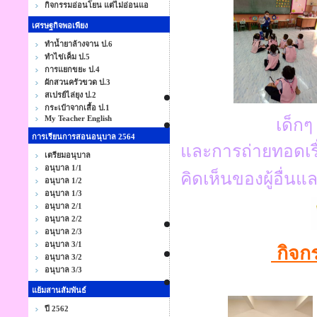
กิจกรรมอ่อนโยน แต่ไม่อ่อนแอ
เศรษฐกิจพอเพียง
ทำน้ำยาล้างจาน ป.6
ทำไข่เค็ม ป.5
การแยกขยะ ป.4
ผักสวนครัวขวด ป.3
สเปรย์ไล่ยุง ป.2
กระเป๋าจากเสื้อ ป.1
My Teacher English
เด็กๆ จะได้รั
การเรียนการสอนอนุบาล 2564
และการถ่ายทอดเร
เตรียมอนุบาล
อนุบาล 1/1
คิดเห็นของผู้อื่นแล
อนุบาล 1/2
อนุบาล 1/3
อนุบาล 2/1
อนุบาล 2/2
อนุบาล 2/3
อนุบาล 3/1
กิจกร
อนุบาล 3/2
อนุบาล 3/3
แย้มสานสัมพันธ์
ปี 2562