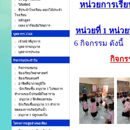
หน่วยการเรี
วิสัยทัศน์
สีประจำโรงเรียน+ดอกไม้ประจำ
โรงเรียน
หลักสูตร
เพลง มาร์ชแย้มวิทยการ
หน่วยที่ 1 หน่ว
บุคลากร 2568
6 กิจกรรม ดังนี้
เจ้าหน้าที่ธุรการ
บุคลากรอนุบาล
บุคลากรประถม
กิจกรร
กิจกรรมประจำวัน
กิจกรรมชมรม
ห้องเรียนวิทยาศาสตร์
ห้องเรียนดนตรี
อาชีพที่น่าภาคภูมิใจ
นักเรียนชั้น อนุบาล 3 ไปชมการ
ทำงานของไปรษณีย์โพธาราม
อนุบาล 2 ฝึกคัดแยกขยะ
นักเรียนชั้นอนุบาล 3/3 ทำการ
ทดลองการเกิดรุ้งกินน้ำ
อนุบาล 3 ปลูกแตงโม
โครงการอยู่อย่างพอเพียง