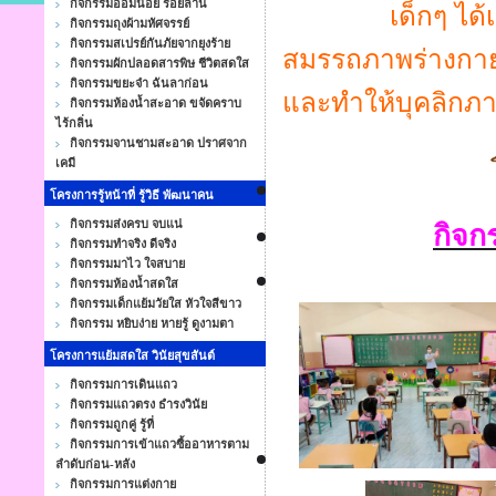
กิจกรรมออมน้อย ร้อยล้าน
เด็กๆ ได้เคลื่
กิจกรรมถุงผ้ามหัศจรรย์
กิจกรรมสเปรย์กันภัยจากยุงร้าย
สมรรถภาพร่างกายใ
กิจกรรมผักปลอดสารพิษ ชีวิตสดใส
กิจกรรมขยะจ๋า ฉันลาก่อน
และ
ทำให้บุคลิกภ
กิจกรรมห้องน้ำสะอาด ขจัดคราบ
ไร้กลิ่น
กิจกรรมจานชามสะอาด ปราศจาก
เคมี
โครงการรู้หน้าที่ รู้วิธี พัฒนาคน
กิจกรรมส่งครบ จบแน่
กิจกร
กิจกรรมทำจริง ดีจริง
กิจกรรมมาไว ใจสบาย
กิจกรรมห้องน้ำสดใส
กิจกรรมเด็กแย้มวัยใส หัวใจสีขาว
กิจกรรม หยิบง่าย หายรู้ ดูงามตา
โครงการแย้มสดใส วินัยสุขสันต์
กิจกรรมการเดินแถว
กิจกรรมแถวตรง ธำรงวินัย
กิจกรรมถูกคู่ รู้ที่
กิจกรรมการเข้าแถวซื้ออาหารตาม
ลำดับก่อน-หลัง
กิจกรรมการแต่งกาย