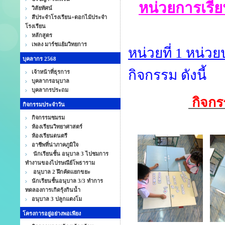
หน่วยการเรี
วิสัยทัศน์
สีประจำโรงเรียน+ดอกไม้ประจำ
โรงเรียน
หลักสูตร
เพลง มาร์ชแย้มวิทยการ
หน่วยที่ 1 หน่ว
บุคลากร 2568
กิจกรรม ดังนี้
เจ้าหน้าที่ธุรการ
บุคลากรอนุบาล
บุคลากรประถม
กิจกรร
กิจกรรมประจำวัน
กิจกรรมชมรม
ห้องเรียนวิทยาศาสตร์
ห้องเรียนดนตรี
อาชีพที่น่าภาคภูมิใจ
นักเรียนชั้น อนุบาล 3 ไปชมการ
ทำงานของไปรษณีย์โพธาราม
อนุบาล 2 ฝึกคัดแยกขยะ
นักเรียนชั้นอนุบาล 3/3 ทำการ
ทดลองการเกิดรุ้งกินน้ำ
อนุบาล 3 ปลูกแตงโม
โครงการอยู่อย่างพอเพียง