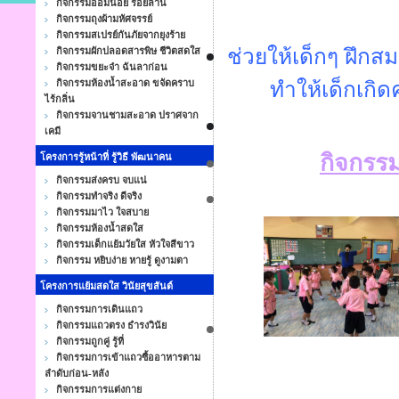
กิจกรรมออมน้อย ร้อยล้าน
กิจกรรมถุงผ้ามหัศจรรย์
กิจกรรมสเปรย์กันภัยจากยุงร้าย
ช่วยให้เด็กๆ ฝึกส
กิจกรรมผักปลอดสารพิษ ชีวิตสดใส
กิจกรรมขยะจ๋า ฉันลาก่อน
กิจกรรมห้องน้ำสะอาด ขจัดคราบ
ทำให้เด็กเกิดค
ไร้กลิ่น
กิจกรรมจานชามสะอาด ปราศจาก
เคมี
กิจกรรม
โครงการรู้หน้าที่ รู้วิธี พัฒนาคน
กิจกรรมส่งครบ จบแน่
กิจกรรมทำจริง ดีจริง
กิจกรรมมาไว ใจสบาย
กิจกรรมห้องน้ำสดใส
กิจกรรมเด็กแย้มวัยใส หัวใจสีขาว
กิจกรรม หยิบง่าย หายรู้ ดูงามตา
โครงการแย้มสดใส วินัยสุขสันต์
กิจกรรมการเดินแถว
กิจกรรมแถวตรง ธำรงวินัย
กิจกรรมถูกคู่ รู้ที่
กิจกรรมการเข้าแถวซื้ออาหารตาม
ลำดับก่อน-หลัง
กิจกรรมการแต่งกาย