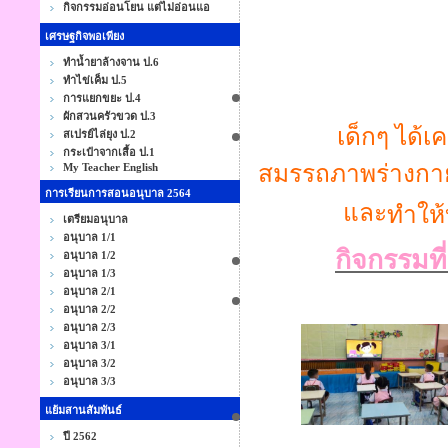
กิจกรรมอ่อนโยน แต่ไม่อ่อนแอ
เศรษฐกิจพอเพียง
ทำน้ำยาล้างจาน ป.6
ทำไข่เค็ม ป.5
การแยกขยะ ป.4
ผักสวนครัวขวด ป.3
เด็กๆ ได้เ
สเปรย์ไล่ยุง ป.2
กระเป๋าจากเสื้อ ป.1
สมรรถภาพร่างกายใ
My Teacher English
การเรียนการสอนอนุบาล 2564
และ
ทำให้
เตรียมอนุบาล
อนุบาล 1/1
กิจกรรมที่
อนุบาล 1/2
อนุบาล 1/3
อนุบาล 2/1
อนุบาล 2/2
อนุบาล 2/3
อนุบาล 3/1
อนุบาล 3/2
อนุบาล 3/3
แย้มสานสัมพันธ์
ปี 2562