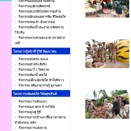
กิจกรรมออมน้อย ร้อยล้าน
กิจกรรมถุงผ้ามหัศจรรย์
กิจกรรมสเปรย์กันภัยจากยุงร้าย
กิจกรรมผักปลอดสารพิษ ชีวิตสดใส
กิจกรรมขยะจ๋า ฉันลาก่อน
กิจกรรมห้องน้ำสะอาด ขจัดคราบ
ไร้กลิ่น
กิจกรรมจานชามสะอาด ปราศจาก
เคมี
โครงการรู้หน้าที่ รู้วิธี พัฒนาคน
กิจกรรมส่งครบ จบแน่
กิจกรรมทำจริง ดีจริง
กิจกรรมมาไว ใจสบาย
กิจกรรมห้องน้ำสดใส
กิจกรรมเด็กแย้มวัยใส หัวใจสีขาว
กิจกรรม หยิบง่าย หายรู้ ดูงามตา
โครงการแย้มสดใส วินัยสุขสันต์
กิจกรรมการเดินแถว
กิจกรรมแถวตรง ธำรงวินัย
กิจกรรมถูกคู่ รู้ที่
กิจกรรมการเข้าแถวซื้ออาหารตาม
ลำดับก่อน-หลัง
กิจกรรมการแต่งกาย