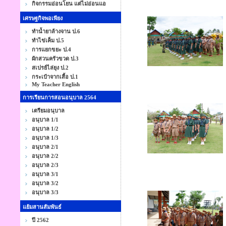
กิจกรรมอ่อนโยน แต่ไม่อ่อนแอ
เศรษฐกิจพอเพียง
ทำน้ำยาล้างจาน ป.6
ทำไข่เค็ม ป.5
การแยกขยะ ป.4
ผักสวนครัวขวด ป.3
สเปรย์ไล่ยุง ป.2
กระเป๋าจากเสื้อ ป.1
My Teacher English
การเรียนการสอนอนุบาล 2564
เตรียมอนุบาล
อนุบาล 1/1
อนุบาล 1/2
อนุบาล 1/3
อนุบาล 2/1
อนุบาล 2/2
อนุบาล 2/3
อนุบาล 3/1
อนุบาล 3/2
อนุบาล 3/3
แย้มสานสัมพันธ์
ปี 2562