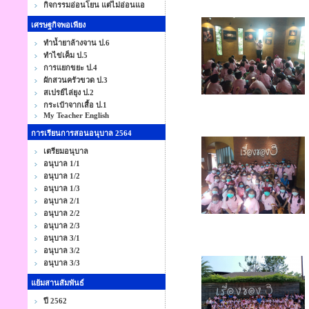
กิจกรรมอ่อนโยน แต่ไม่อ่อนแอ
เศรษฐกิจพอเพียง
ทำน้ำยาล้างจาน ป.6
ทำไข่เค็ม ป.5
การแยกขยะ ป.4
ผักสวนครัวขวด ป.3
สเปรย์ไล่ยุง ป.2
กระเป๋าจากเสื้อ ป.1
My Teacher English
การเรียนการสอนอนุบาล 2564
เตรียมอนุบาล
อนุบาล 1/1
อนุบาล 1/2
อนุบาล 1/3
อนุบาล 2/1
อนุบาล 2/2
อนุบาล 2/3
อนุบาล 3/1
อนุบาล 3/2
อนุบาล 3/3
แย้มสานสัมพันธ์
ปี 2562