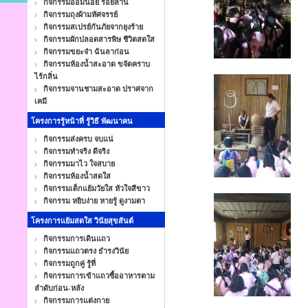
กิจกรรมออมน้อย ร้อยล้าน
กิจกรรมถุงผ้ามหัศจรรย์
กิจกรรมสเปรย์กันภัยจากยุงร้าย
กิจกรรมผักปลอดสารพิษ ชีวิตสดใส
กิจกรรมขยะจ๋า ฉันลาก่อน
กิจกรรมห้องน้ำสะอาด ขจัดคราบ
ไร้กลิ่น
กิจกรรมจานชามสะอาด ปราศจาก
เคมี
โครงการรู้หน้าที่ รู้วิธี พัฒนาคน
กิจกรรมส่งครบ จบแน่
กิจกรรมทำจริง ดีจริง
กิจกรรมมาไว ใจสบาย
กิจกรรมห้องน้ำสดใส
กิจกรรมเด็กแย้มวัยใส หัวใจสีขาว
กิจกรรม หยิบง่าย หายรู้ ดูงามตา
โครงการแย้มสดใส วินัยสุขสันต์
กิจกรรมการเดินแถว
กิจกรรมแถวตรง ธำรงวินัย
กิจกรรมถูกคู่ รู้ที่
กิจกรรมการเข้าแถวซื้ออาหารตาม
ลำดับก่อน-หลัง
กิจกรรมการแต่งกาย