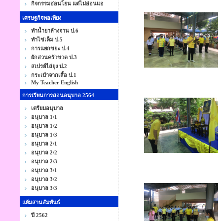
กิจกรรมอ่อนโยน แต่ไม่อ่อนแอ
เศรษฐกิจพอเพียง
ทำน้ำยาล้างจาน ป.6
ทำไข่เค็ม ป.5
การแยกขยะ ป.4
ผักสวนครัวขวด ป.3
สเปรย์ไล่ยุง ป.2
กระเป๋าจากเสื้อ ป.1
My Teacher English
การเรียนการสอนอนุบาล 2564
เตรียมอนุบาล
อนุบาล 1/1
อนุบาล 1/2
อนุบาล 1/3
อนุบาล 2/1
อนุบาล 2/2
อนุบาล 2/3
อนุบาล 3/1
อนุบาล 3/2
อนุบาล 3/3
แย้มสานสัมพันธ์
ปี 2562