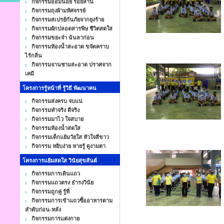
กิจกรรมออมน้อย ร้อยล้าน
กิจกรรมถุงผ้ามหัศจรรย์
กิจกรรมสเปรย์กันภัยจากยุงร้าย
กิจกรรมผักปลอดสารพิษ ชีวิตสดใส
กิจกรรมขยะจ๋า ฉันลาก่อน
กิจกรรมห้องน้ำสะอาด ขจัดคราบ
ไร้กลิ่น
กิจกรรมจานชามสะอาด ปราศจาก
เคมี
โครงการรู้หน้าที่ รู้วิธี พัฒนาคน
กิจกรรมส่งครบ จบแน่
กิจกรรมทำจริง ดีจริง
กิจกรรมมาไว ใจสบาย
กิจกรรมห้องน้ำสดใส
กิจกรรมเด็กแย้มวัยใส หัวใจสีขาว
กิจกรรม หยิบง่าย หายรู้ ดูงามตา
โครงการแย้มสดใส วินัยสุขสันต์
กิจกรรมการเดินแถว
กิจกรรมแถวตรง ธำรงวินัย
กิจกรรมถูกคู่ รู้ที่
กิจกรรมการเข้าแถวซื้ออาหารตาม
ลำดับก่อน-หลัง
กิจกรรมการแต่งกาย