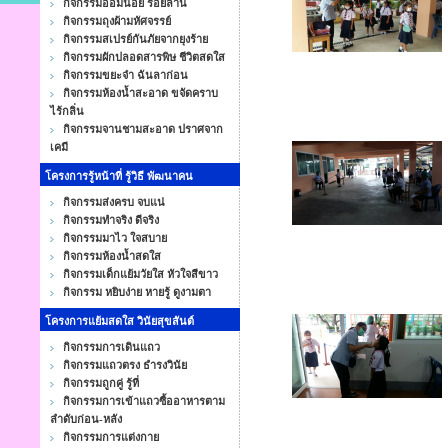
กิจกรรมออมน้อย ร้อยล้าน
กิจกรรมถุงผ้ามหัศจรรย์
กิจกรรมสเปรย์กันภัยจากยุงร้าย
กิจกรรมผักปลอดสารพิษ ชีวิตสดใส
กิจกรรมขยะจ๋า ฉันลาก่อน
กิจกรรมห้องน้ำสะอาด ขจัดคราบ
ไร้กลิ่น
กิจกรรมจานชามสะอาด ปราศจาก
เคมี
โครงการรู้หน้าที่ รู้วิธี พัฒนาคน
กิจกรรมส่งครบ จบแน่
กิจกรรมทำจริง ดีจริง
กิจกรรมมาไว ใจสบาย
กิจกรรมห้องน้ำสดใส
กิจกรรมเด็กแย้มวัยใส หัวใจสีขาว
กิจกรรม หยิบง่าย หายรู้ ดูงามตา
โครงการแย้มสดใส วินัยสุขสันต์
กิจกรรมการเดินแถว
กิจกรรมแถวตรง ธำรงวินัย
กิจกรรมถูกคู่ รู้ที่
กิจกรรมการเข้าแถวซื้ออาหารตาม
ลำดับก่อน-หลัง
กิจกรรมการแต่งกาย